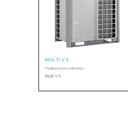
MULTI V 5
Надворешни единици
Multi V 5