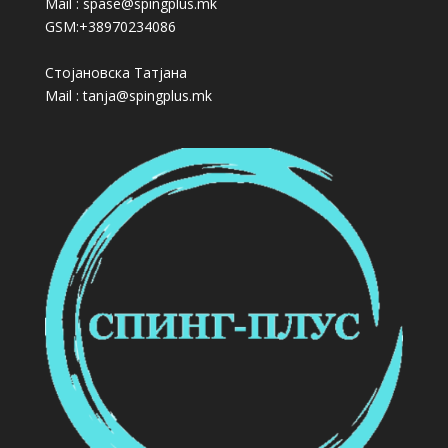
Mail : spase@spingplus.mk
GSM:+38970234086
Стојановска Татјана
Mail : tanja@spingplus.mk