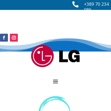
+389 70 234

086
info@spingplus.mk

a