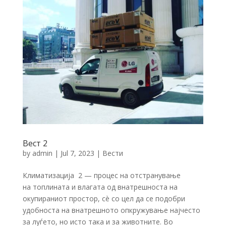
Вест 2
by
admin
|
Jul 7, 2023
|
Вести
Климатизација 2 — процес на отстранување
на топлината и влагата од внатрешноста на
окупираниот простор, сè со цел да се подобри
удобноста на внатрешното опкружување најчесто
за луѓето, но исто така и за животните. Во