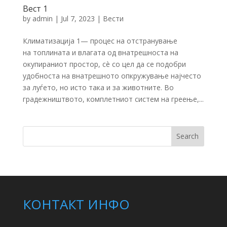
Вест 1
by
admin
|
Jul 7, 2023
|
Вести
Климатизација 1— процес на отстранување
на топлината и влагата од внатрешноста на
окупираниот простор, сè со цел да се подобри
удобноста на внатрешното опкружување најчесто
за луѓето, но исто така и за животните. Во
градежништвото, комплетниот систем на греење,...
Search
КОНТАКТ ИНФО