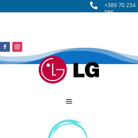
+389 70 234

086
info@spingplus.mk

a