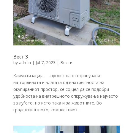
Вест 3
by
admin
|
Jul 7, 2023
|
Вести
Климатизација — процес на отстранување
на топлината и влагата од внатрешноста на
окупираниот простор, сè со цел да се подобри
удобноста на внатрешното опкружување најчесто
за луѓето, но исто така и за животните. Во
градежништвото, комплетниот...