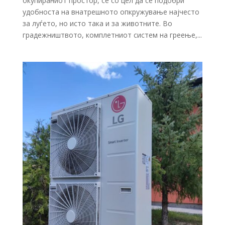
окупираниот простор, сè со цел да се подобри
удобноста на внатрешното опкружување најчесто
за луѓето, но исто така и за животните. Во
градежништвото, комплетниот систем на греење,...